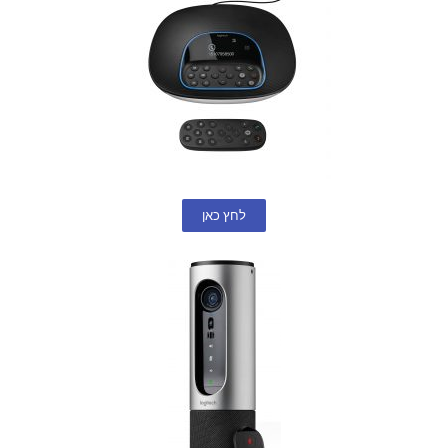
לחץ כאן