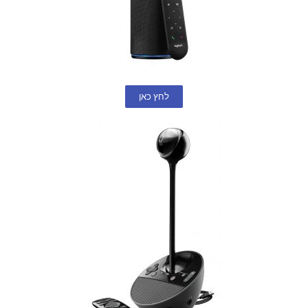
לחץ כאן