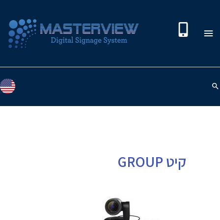
קיט GROUP