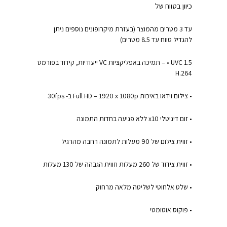
כיוון בטווח של
עד 3 מטרים מהמוצר (בעזרת מיקרופונים נוספים ניתן
להגדיל טווח עד 8.5 מטרים)
UVC 1.5 • – תמיכה באפליקציות VC ייעודיות, קידוד בפורמט
H.264
• צילום וידאו באיכות Full HD – 1920 x 1080p ב- 30fps
• זום דיגיטלי x10 ללא פגיעה בחדות התמונה
• זווית צילום של 90 מעלות לתמונה רחבה מהרגיל
• זווית צידוד של 260 מעלות וזווית הגבהה של 130 מעלות
• שלט אלחוטי לשליטה מלאה מרחוק
• פוקוס אוטומטי